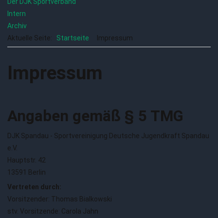
Der DJK Sportverband
Intern
Archiv
Aktuelle Seite:
Startseite
Impressum
Impressum
{Play}
Angaben gemäß § 5 TMG
DJK Spandau - Sportvereinigung Deutsche Jugendkraft Spandau
e.V.
Hauptstr. 42
13591 Berlin
Vertreten durch:
Vorsitzender: Thomas Bialkowski
stv. Vorsitzende: Carola Jahn