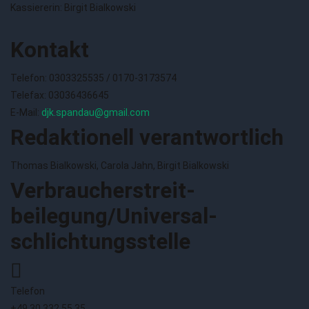
Kassiererin: Birgit Bialkowski
Kontakt
Telefon: 0303325535 / 0170-3173574
Telefax: 03036436645
E-Mail:
djk.spandau@gmail.com
Redaktionell verantwortlich
Thomas Bialkowski, Carola Jahn, Birgit Bialkowski
Verbraucher­streit­
beilegung/Universal­
schlichtungs­stelle
Telefon
+49 30 332 55 35