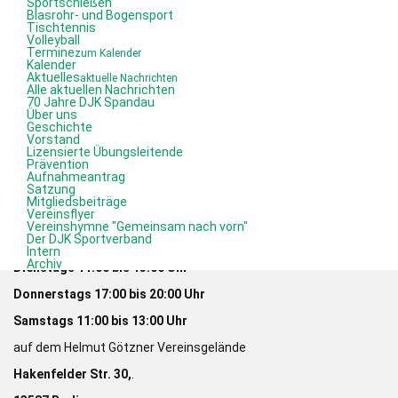
Sportschießen
Niedrigschwellig und barrierearm, jede und jeder kann sofort
Blasrohr- und Bogensport
mitmachen.
Tischtennis
Volleyball
Termine
Eisstockschiessen fördert die Hand-Augen-Koordination und
zum Kalender
Kalender
stärkt die Konzentrationsfähigkeit. Die allgemeine körperliche
Aktuelles
aktuelle Nachrichten
Alle aktuellen Nachrichten
und geistige Gesundheit werden durch Aufwärm- und Cool-down-
70 Jahre DJK Spandau
Über uns
Übungen gefördert. Schnelle Erfolgserlebnisse stärken das
Geschichte
Vorstand
Selbstwertgefühl und die Persönlichkeit.Egal ob beim
Lizensierte Übungsleitende
Prävention
Zielschiessen oder beim Lattl-Schiessen.
Aufnahmeantrag
Satzung
Die neue Sportart befindet sich im Aufbau.
Mitgliedsbeiträge
Vereinsflyer
Gespielt werden kann bei den sonstigen Sportangeboten auf
Vereinshymne "Gemeinsam nach vorn"
Der DJK Sportverband
dem Vereinsgelände, z.B.
Intern
Archiv
Dienstags 11:00 bis 13:00 Uhr
Donnerstags 17:00 bis 20:00 Uhr
Samstags 11:00 bis 13:00 Uhr
auf dem Helmut Götzner Vereinsgelände
Hakenfelder Str. 30,
.