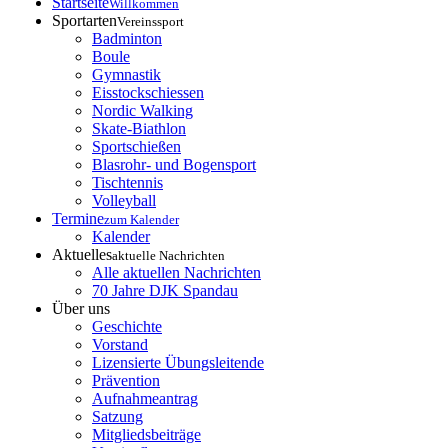
Startseite
Willkommen
Sportarten
Vereinssport
Badminton
Boule
Gymnastik
Eisstockschiessen
Nordic Walking
Skate-Biathlon
Sportschießen
Blasrohr- und Bogensport
Tischtennis
Volleyball
Termine
zum Kalender
Kalender
Aktuelles
aktuelle Nachrichten
Alle aktuellen Nachrichten
70 Jahre DJK Spandau
Über uns
Geschichte
Vorstand
Lizensierte Übungsleitende
Prävention
Aufnahmeantrag
Satzung
Mitgliedsbeiträge