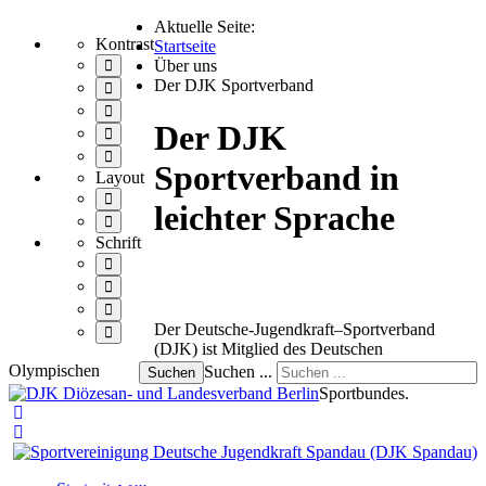
Aktuelle Seite:
Kontrast
Startseite
Standardmodus
Über uns
Der DJK Sportverband
Nacht-
Modus
Schwarz-
Weiß-
Der DJK
Schwarz-
Modus
Gelb-
Gelb-
mit
Modus
Sportverband in
Schwarz-
hohem
Layout
mit
Modus
Kontrast
hohem
Festes
mit
leichter Sprache
Kontrast
Layout
hohem
Breites
Kontrast
Layout
Schrift
Kleinere
{Play}
Schrift
Größere
einstellen
Schrift
MSchrift
einstellen
besser
Der Deutsche-Jugendkraft–Sportverband
Standardschrift
lesbar
(DJK) ist Mitglied des Deutschen
festlegen
machen
Olympischen
Suchen ...
Suchen
Sportbundes.