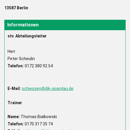
13587 Berlin
Informationen
stv. Abteilungsleiter
Herr
Peter Scheulin
Telefon:
0172 380 92 54
E-Mail:
schiessen@djk-spandau.de
Trainer
Name:
Thomas Bialkowski
Telefon:
0170 317 35 74