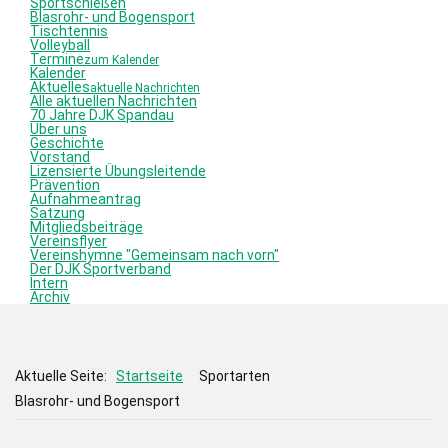
Sportschießen
Blasrohr- und Bogensport
Tischtennis
Volleyball
Termine
zum Kalender
Kalender
Aktuelles
aktuelle Nachrichten
Alle aktuellen Nachrichten
70 Jahre DJK Spandau
Über uns
Geschichte
Vorstand
Lizensierte Übungsleitende
Prävention
Aufnahmeantrag
Satzung
Mitgliedsbeiträge
Vereinsflyer
Vereinshymne "Gemeinsam nach vorn"
Der DJK Sportverband
Intern
Archiv
Aktuelle Seite:
Startseite
Sportarten
Blasrohr- und Bogensport